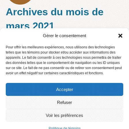
Archives du mois de
mars 2021
Gérer le consentement
Pour offrir les meilleures expériences, nous utilisons des technologies
Célébration du printemps et de
telles que les témoins pour stocker et/ou accéder aux informations des
appareils. Le fait de consentir à ces technologies nous permettra de traiter
la fête de Pâques
des données telles que le comportement de navigation ou les ID uniques
sur ce site. Le fait de ne pas consentir ou de retirer son consentement peut
avoir un effet négatif sur certaines caractéristiques et fonctions.
lire la suite
Accepter
Refuser
Accueil
Contact
Voir les préférences
Connexion
2016 © Centre de services scolaire des Phares
Politique de témoins