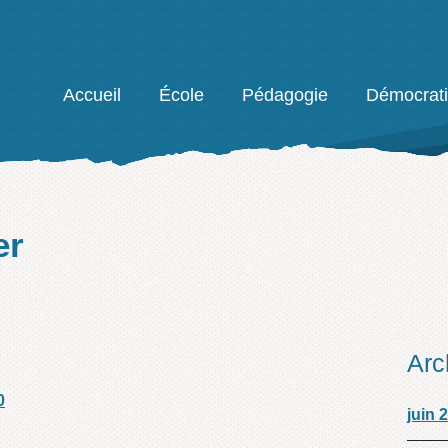
Facebook
Accueil
École
Pédagogie
Démocrat
er
Arc
0
juin 