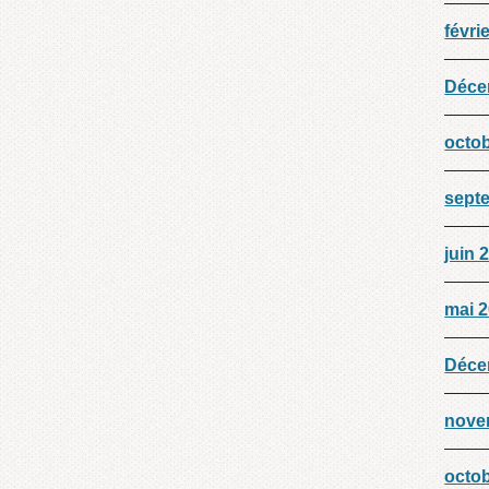
févri
Déce
octo
sept
juin 
mai 
Déce
nove
octo