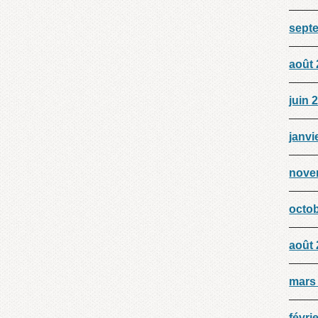
sept
août
juin 
janvi
nove
octo
août
mars
févri