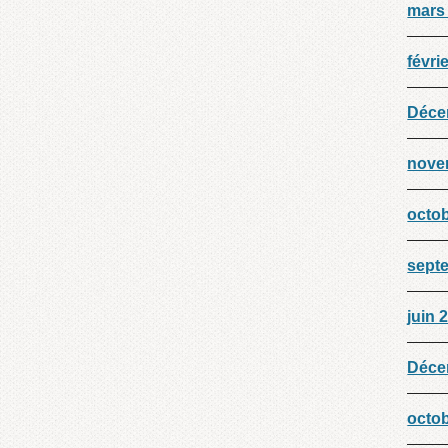
mars
févri
Déce
nove
octo
sept
juin 
Déce
octo