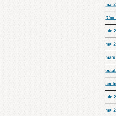
mai 
Déce
juin 
mai 
mars
octo
sept
juin 
mai 