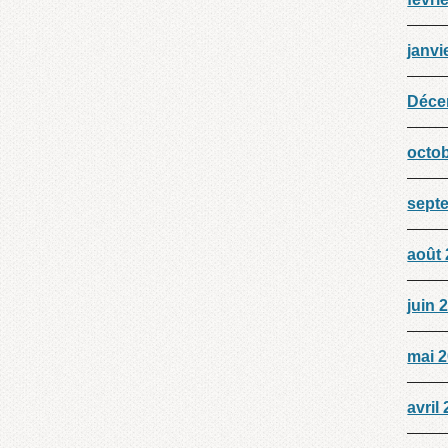
janvi
Déce
octo
sept
août
juin 
mai 
avril