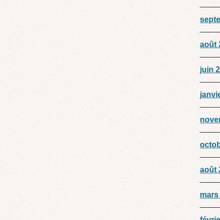
sept
août
juin 
janvi
nove
octo
août
mars
févri