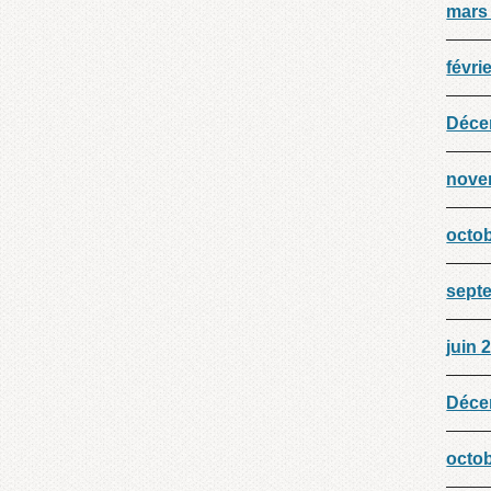
mars
févri
Déce
nove
octo
sept
juin 
Déce
octo