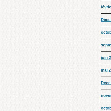
févri
Déce
octo
sept
juin 
mai 
Déce
nove
octo