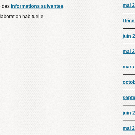
mai 
e des
informations suivantes
.
aboration habituelle.
Déce
juin 
mai 
mars
octo
sept
juin 
mai 