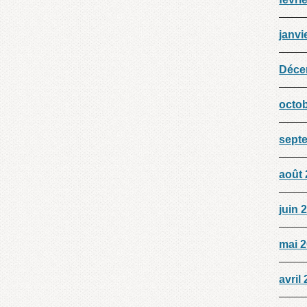
janvi
Déce
octo
sept
août
juin 
mai 
avril